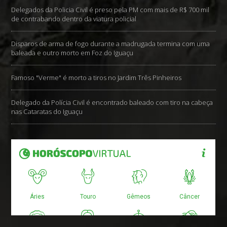
Delegados da Policia Civil é preso pela PM com mais de R$ 700 mil
de contrabando dentro da viatura policial
Disparos de arma de fogo durante a madrugada termina com uma
baleada e outro morto em Foz do Iguaçu
Famoso "Verme" é morto a tiros no Jardim Três Pinheiros
Delegado da Polícia Civil é encontrado baleado com tiro na cabeça
nas Cataratas do Iguaçu