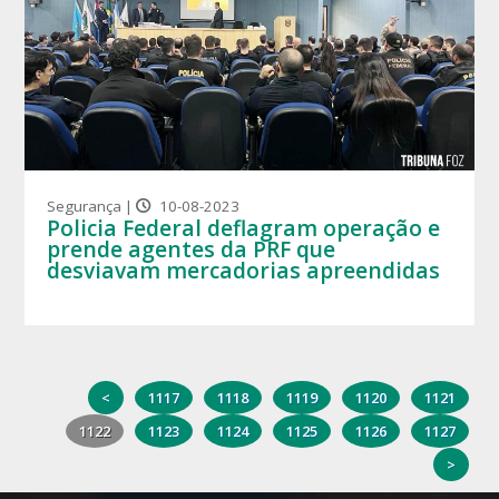
Segurança |
10-08-2023
Policia Federal deflagram operação e
prende agentes da PRF que
desviavam mercadorias apreendidas
<
1117
1118
1119
1120
1121
1122
1123
1124
1125
1126
1127
>