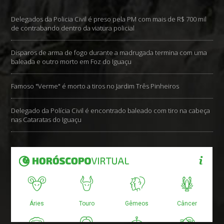
Delegados da Policia Civil é preso pela PM com mais de R$ 700 mil
de contrabando dentro da viatura policial
Disparos de arma de fogo durante a madrugada termina com uma
baleada e outro morto em Foz do Iguaçu
Famoso "Verme" é morto a tiros no Jardim Três Pinheiros
Delegado da Polícia Civil é encontrado baleado com tiro na cabeça
nas Cataratas do Iguaçu