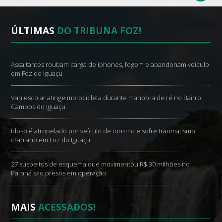
ÚLTIMAS
DO TRIBUNA FOZ!
Assaltantes roubam carga de iphones, fogem e abandonam veículo
em Foz do Iguaçu
Van escolar atinge motocicleta durante manobra de ré no Bairro
Campos do Iguaçu
Idoso é atropelado por veículo de turismo e sofre traumatismo
craniano em Foz do Iguaçu
27 suspeitos de esquema que movimentou R$ 30 milhões no
Paraná são presos em operação
MAIS
ACESSADOS!