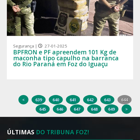
Segurança |
27-01-2025
BPFRON e PF apreendem 101 Kg de
maconha tipo capulho na barranca
do Rio Paraná em Foz do Iguaçu
<
639
640
641
642
643
644
645
646
647
648
649
>
ÚLTIMAS
DO TRIBUNA FOZ!