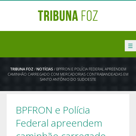
☰
TRIBUNA FOZ
/
NOTÍCIAS
/ BPFRON E POLÍCIA FEDERAL APREENDEM
CAMINHÃO CARREGADO COM MERCADORIAS CONTRABANDEADAS EM
SANTO ANTÔNIO DO SUDOESTE
BPFRON e Polícia
Federal apreendem
caminhão carregado