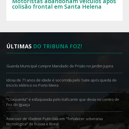
Motoristas abandonam veículos após
colisão frontal em Santa Helena
ÚLTIMAS
DO TRIBUNA FOZ!
Guarda Municipal cumpre Mandado de Prisão no Jardim Jupira
Idosa de 71 anos de idade é socorrida pelo Siate após queda de
triciclo elétrico no Porto Meira
"Craquenta" é esfaqueada pelo traficante que devia no centro de
Foz do Iguaçu
Assessor de Vladimir Putin fala em "‘fortalecer soberania
tecnológica" de Rússia e Brasil