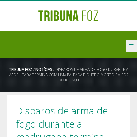
☰
TRIBUNA FOZ
/
NOTÍCIAS
/ DISPAROS DE ARMA DE FOGO DURANTE A
MADRUGADA TERMINA COM UMA BALEADA E OUTRO MORTO EM FOZ
DO IGUAÇU
Disparos de arma de
fogo durante a
madrugada termina