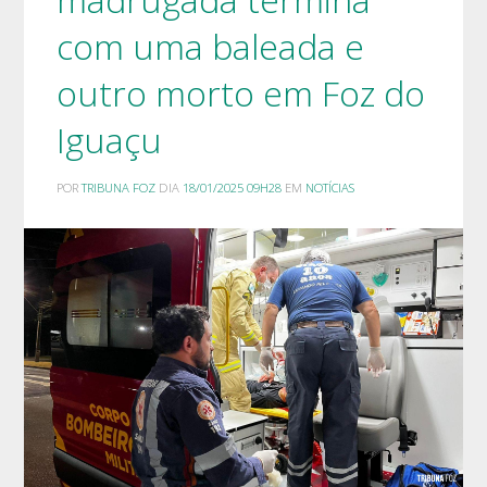
com uma baleada e
outro morto em Foz do
Iguaçu
POR
TRIBUNA FOZ
DIA
18/01/2025 09H28
EM
NOTÍCIAS