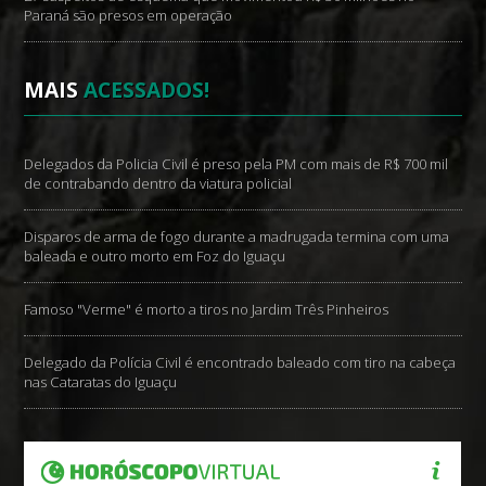
Paraná são presos em operação
MAIS
ACESSADOS!
Delegados da Policia Civil é preso pela PM com mais de R$ 700 mil
de contrabando dentro da viatura policial
Disparos de arma de fogo durante a madrugada termina com uma
baleada e outro morto em Foz do Iguaçu
Famoso "Verme" é morto a tiros no Jardim Três Pinheiros
Delegado da Polícia Civil é encontrado baleado com tiro na cabeça
nas Cataratas do Iguaçu