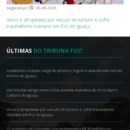
Segurança |
06-08-2026
Idoso é atropelado por veículo de turismo e sofre
traumatismo craniano em Foz do Iguaçu
ÚLTIMAS
DO TRIBUNA FOZ!
Assaltantes roubam carga de iphones, fogem e abandonam veículo
em Foz do Iguaçu
Van escolar atinge motocicleta durante manobra de ré no Bairro
Campos do Iguaçu
Idoso é atropelado por veículo de turismo e sofre traumatismo
craniano em Foz do Iguaçu
27 suspeitos de esquema que movimentou R$ 30 milhões no