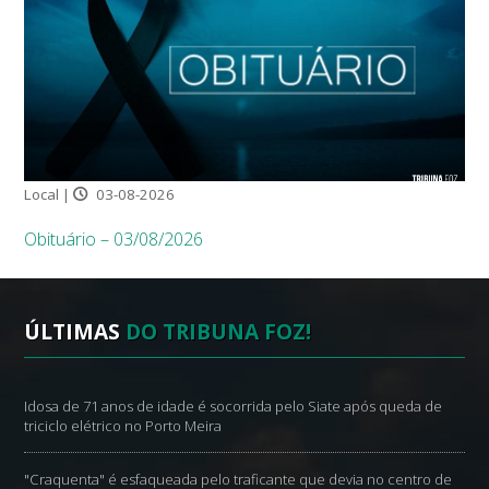
Local |
03-08-2026
Obituário – 03/08/2026
ÚLTIMAS
DO TRIBUNA FOZ!
Idosa de 71 anos de idade é socorrida pelo Siate após queda de
triciclo elétrico no Porto Meira
"Craquenta" é esfaqueada pelo traficante que devia no centro de