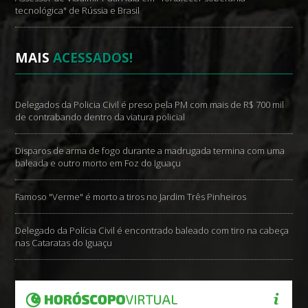
tecnológica" de Rússia e Brasil
MAIS
ACESSADOS!
Delegados da Policia Civil é preso pela PM com mais de R$ 700 mil
de contrabando dentro da viatura policial
Disparos de arma de fogo durante a madrugada termina com uma
baleada e outro morto em Foz do Iguaçu
Famoso "Verme" é morto a tiros no Jardim Três Pinheiros
Delegado da Polícia Civil é encontrado baleado com tiro na cabeça
nas Cataratas do Iguaçu