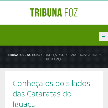
☰
TRIBUNA FOZ
/
NOTÍCIAS
/ CONHEÇA OS DOIS LADOS DAS CATARATAS
DO IGUAÇU
Conheça os dois lados
das Cataratas do
Iguaçu