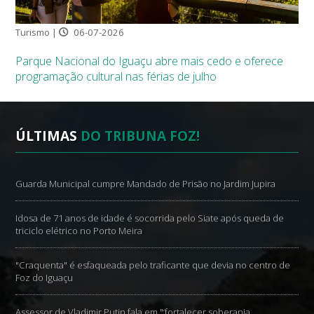
Turismo |
06-07-2026
Parque Nacional do Iguaçu abre mais cedo e oferece
programação cultural nas férias de julho
ÚLTIMAS
DO TRIBUNA FOZ!
Guarda Municipal cumpre Mandado de Prisão no Jardim Jupira
Idosa de 71 anos de idade é socorrida pelo Siate após queda de
triciclo elétrico no Porto Meira
"Craquenta" é esfaqueada pelo traficante que devia no centro de
Foz do Iguaçu
Assessor de Vladimir Putin fala em "‘fortalecer soberania