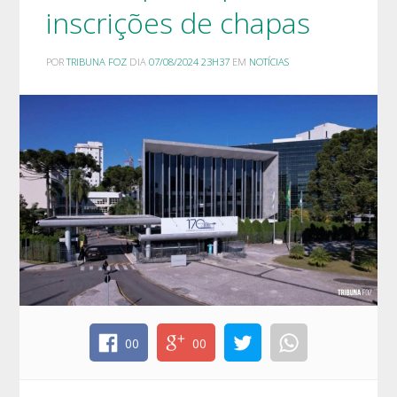
inscrições de chapas
POR
TRIBUNA FOZ
DIA
07/08/2024 23H37
EM
NOTÍCIAS
00
00