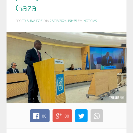
Gaza
POR
TRIBUNA FOZ
DIA
26/02/2024 19H55
EM
NOTÍCIAS
00
00