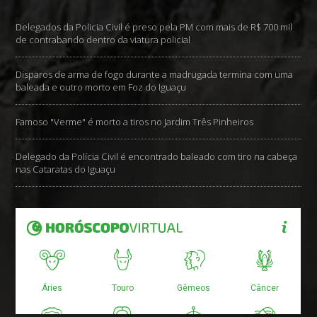
Delegados da Policia Civil é preso pela PM com mais de R$ 700 mil
de contrabando dentro da viatura policial
Disparos de arma de fogo durante a madrugada termina com uma
baleada e outro morto em Foz do Iguaçu
Famoso "Verme" é morto a tiros no Jardim Três Pinheiros
Delegado da Polícia Civil é encontrado baleado com tiro na cabeça
nas Cataratas do Iguaçu