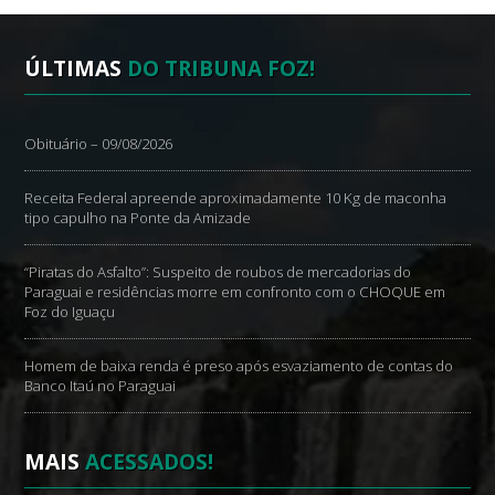
ÚLTIMAS
DO TRIBUNA FOZ!
Obituário – 09/08/2026
Receita Federal apreende aproximadamente 10 Kg de maconha
tipo capulho na Ponte da Amizade
“Piratas do Asfalto”: Suspeito de roubos de mercadorias do
Paraguai e residências morre em confronto com o CHOQUE em
Foz do Iguaçu
Homem de baixa renda é preso após esvaziamento de contas do
Banco Itaú no Paraguai
MAIS
ACESSADOS!