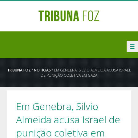
☰
TRIBUNA FOZ
/
NOTÍCIAS
/ EM GENEBRA, SILVIO ALMEIDA ACUSA ISRAEL
DE PUNIÇÃO COLETIVA EM GAZA
Em Genebra, Silvio
Almeida acusa Israel de
punição coletiva em