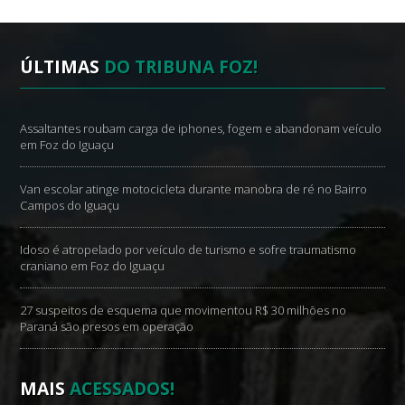
ÚLTIMAS
DO TRIBUNA FOZ!
Assaltantes roubam carga de iphones, fogem e abandonam veículo
em Foz do Iguaçu
Van escolar atinge motocicleta durante manobra de ré no Bairro
Campos do Iguaçu
Idoso é atropelado por veículo de turismo e sofre traumatismo
craniano em Foz do Iguaçu
27 suspeitos de esquema que movimentou R$ 30 milhões no
Paraná são presos em operação
MAIS
ACESSADOS!