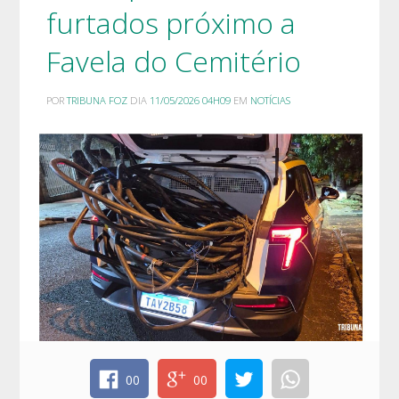
furtados próximo a
Favela do Cemitério
POR
TRIBUNA FOZ
DIA
11/05/2026 04H09
EM
NOTÍCIAS
00
00