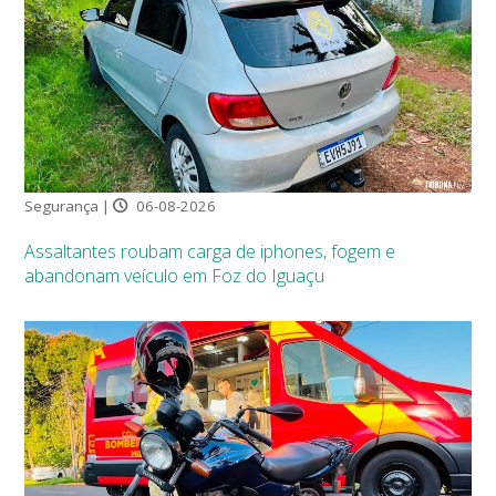
Segurança |
06-08-2026
Assaltantes roubam carga de iphones, fogem e
abandonam veículo em Foz do Iguaçu