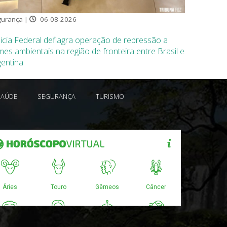
urança |
06-08-2026
icia Federal deflagra operação de repressão a
mes ambientais na região de fronteira entre Brasil e
gentina
SAÚDE
SEGURANÇA
TURISMO