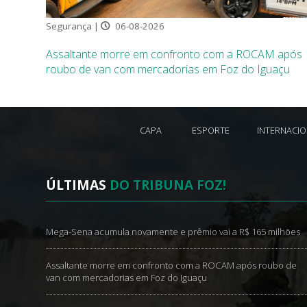
Segurança |
06-08-2026
Assaltante morre em confronto com a ROCAM após
roubo de van com mercadorias em Foz do Iguaçu
CAPA
ESPORTE
INTERNACI
ÚLTIMAS
DO TRIBUNA FOZ!
Mega-Sena acumula novamente e prêmio vai a R$ 165 milhões
Assaltante morre em confronto com a ROCAM após roubo de
van com mercadorias em Foz do Iguaçu