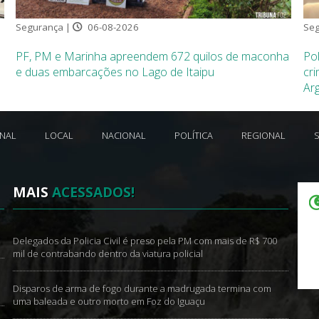
Segurança |
06-08-2026
Seg
PF, PM e Marinha apreendem 672 quilos de maconha
Pol
e duas embarcações no Lago de Itaipu
cri
Ar
ONAL
LOCAL
NACIONAL
POLÍTICA
REGIONAL
MAIS
ACESSADOS!
Delegados da Policia Civil é preso pela PM com mais de R$ 700
mil de contrabando dentro da viatura policial
Disparos de arma de fogo durante a madrugada termina com
uma baleada e outro morto em Foz do Iguaçu