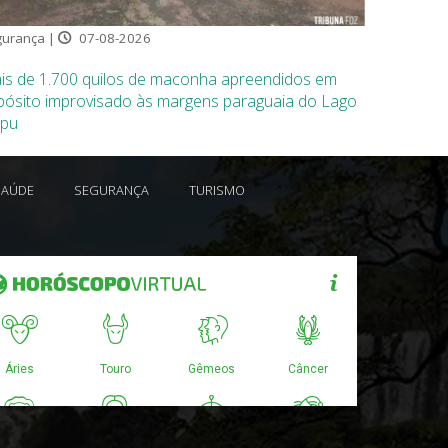
urança |
07-08-2026
is de 1.700 quilos de maconha apreendidos em
pósito improvisado às margens paraguaia do Lago
ipu
SAÚDE
SEGURANÇA
TURISMO