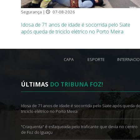
Segurança |
07-08-2026
Idosa de 71 anos de idade é socorrida pelo Siate
após queda de triciclo elétrico no Porto Meira
CAPA
ESPORTE
INTERNACI
ÚLTIMAS
DO TRIBUNA FOZ!
Idosa de 71 anos de idade é socorrida pelo Siate após queda d
triciclo elétrico no Porto Meira
"Craquenta" é esfaqueada pelo traficante que devia no centro
de Foz do Iguaçu