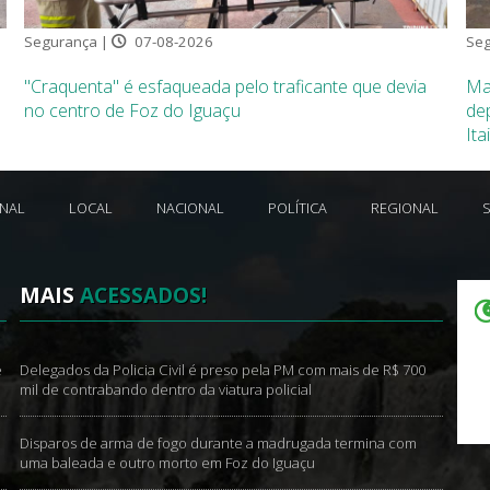
Segurança |
07-08-2026
Seg
"Craquenta" é esfaqueada pelo traficante que devia
Ma
no centro de Foz do Iguaçu
de
Ita
ONAL
LOCAL
NACIONAL
POLÍTICA
REGIONAL
MAIS
ACESSADOS!
e
Delegados da Policia Civil é preso pela PM com mais de R$ 700
mil de contrabando dentro da viatura policial
Disparos de arma de fogo durante a madrugada termina com
uma baleada e outro morto em Foz do Iguaçu