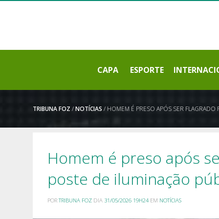
CAPA
ESPORTE
INTERNACI
TRIBUNA FOZ
/
NOTÍCIAS
/ HOMEM É PRESO APÓS SER FLAGRADO R
Homem é preso após ser 
poste de iluminação púb
POR
TRIBUNA FOZ
DIA
31/05/2026 19H24
EM
NOTÍCIAS