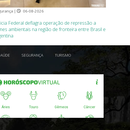
urança |
06-08-2026
icia Federal deflagra operação de repressão a
mes ambientais na região de fronteira entre Brasil e
gentina
SAÚDE
SEGURANÇA
TURISMO