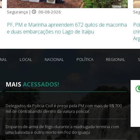
Segurança |
06-08-2026
Seg
PF, PM e Marinha apreendem 672 quilos de maconha
Pol
e duas embarcações no Lago de Itaipu
cri
Ar
ONAL
LOCAL
NACIONAL
POLÍTICA
REGIONAL
MAIS
ACESSADOS!
Delegados da Policia Civil é preso pela PM com mais de R$ 700
mil de contrabando dentro da viatura policial
Disparos de arma de fogo durante a madrugada termina com
uma baleada e outro morto em Foz do Iguaçu