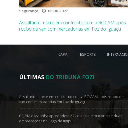
Segurança |
06-08-2026
Assaltante morre em confronto com a ROCAM após
roubo de van com mercadorias em Foz do Iguaçu
CAPA
ESPORTE
INTERNACI
ÚLTIMAS
DO TRIBUNA FOZ!
Assaltante morre em confronto com a ROCAM após roubo de
van com mercadorias em Foz do Iguaçu
PF, PM e Marinha apreendem 672 quilos de maconha e duas
embarcações no Lago de Itaipu