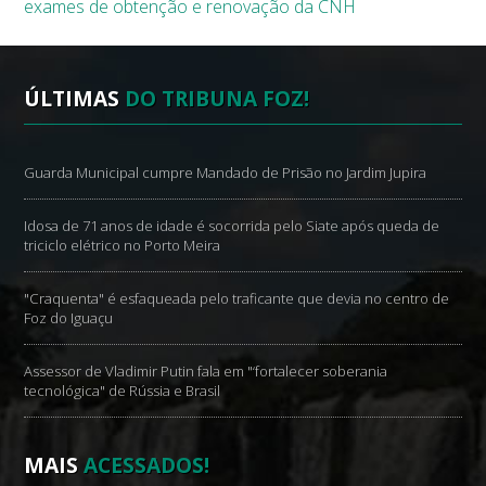
exames de obtenção e renovação da CNH
ÚLTIMAS
DO TRIBUNA FOZ!
Guarda Municipal cumpre Mandado de Prisão no Jardim Jupira
Idosa de 71 anos de idade é socorrida pelo Siate após queda de
triciclo elétrico no Porto Meira
"Craquenta" é esfaqueada pelo traficante que devia no centro de
Foz do Iguaçu
Assessor de Vladimir Putin fala em "‘fortalecer soberania
tecnológica" de Rússia e Brasil
MAIS
ACESSADOS!