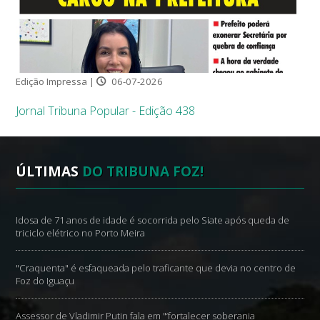
Edição Impressa |
06-07-2026
Jornal Tribuna Popular - Edição 438
ÚLTIMAS
DO TRIBUNA FOZ!
Idosa de 71 anos de idade é socorrida pelo Siate após queda de
triciclo elétrico no Porto Meira
"Craquenta" é esfaqueada pelo traficante que devia no centro de
Foz do Iguaçu
Assessor de Vladimir Putin fala em "‘fortalecer soberania