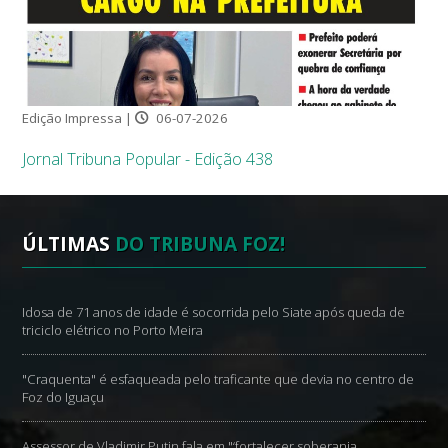
Edição Impressa |
06-07-2026
Jornal Tribuna Popular - Edição 438
ÚLTIMAS
DO TRIBUNA FOZ!
Idosa de 71 anos de idade é socorrida pelo Siate após queda de
triciclo elétrico no Porto Meira
"Craquenta" é esfaqueada pelo traficante que devia no centro de
Foz do Iguaçu
Assessor de Vladimir Putin fala em "‘fortalecer soberania