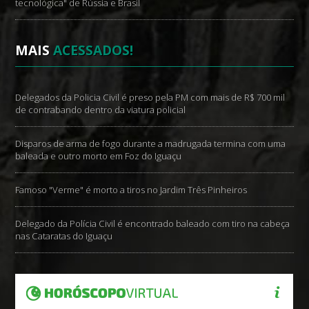
tecnológica" de Rússia e Brasil
MAIS
ACESSADOS!
Delegados da Policia Civil é preso pela PM com mais de R$ 700 mil
de contrabando dentro da viatura policial
Disparos de arma de fogo durante a madrugada termina com uma
baleada e outro morto em Foz do Iguaçu
Famoso "Verme" é morto a tiros no Jardim Três Pinheiros
Delegado da Polícia Civil é encontrado baleado com tiro na cabeça
nas Cataratas do Iguaçu