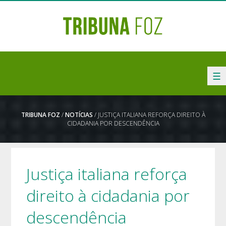
☰
TRIBUNA FOZ
/
NOTÍCIAS
/ JUSTIÇA ITALIANA REFORÇA DIREITO À
CIDADANIA POR DESCENDÊNCIA
Justiça italiana reforça
direito à cidadania por
descendência