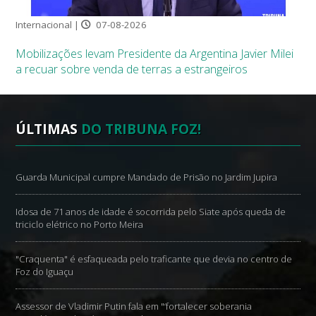
Internacional |
07-08-2026
Mobilizações levam Presidente da Argentina Javier Milei
a recuar sobre venda de terras a estrangeiros
ÚLTIMAS
DO TRIBUNA FOZ!
Guarda Municipal cumpre Mandado de Prisão no Jardim Jupira
Idosa de 71 anos de idade é socorrida pelo Siate após queda de
triciclo elétrico no Porto Meira
"Craquenta" é esfaqueada pelo traficante que devia no centro de
Foz do Iguaçu
Assessor de Vladimir Putin fala em "‘fortalecer soberania