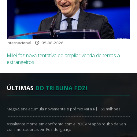
Internacional |
05-08-2026
Milei faz nova tentativa de ampliar venda de terras a
estrangeiros
ÚLTIMAS
DO TRIBUNA FOZ!
Mega-Sena acumula novamente e prêmio vai a R$ 165 milhões
Assaltante morre em confronto com a ROCAM após roubo de van
com mercadorias em Foz do Iguaçu