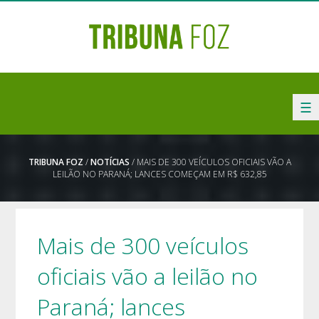
☰
TRIBUNA FOZ
/
NOTÍCIAS
/ MAIS DE 300 VEÍCULOS OFICIAIS VÃO A
LEILÃO NO PARANÁ; LANCES COMEÇAM EM R$ 632,85
Mais de 300 veículos
oficiais vão a leilão no
Paraná; lances