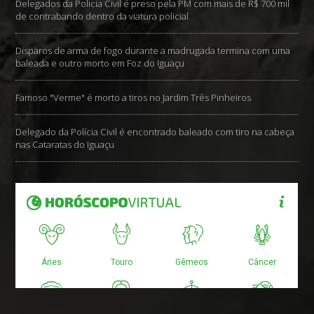
Delegados da Policia Civil é preso pela PM com mais de R$ 700 mil
de contrabando dentro da viatura policial
Disparos de arma de fogo durante a madrugada termina com uma
baleada e outro morto em Foz do Iguaçu
Famoso "Verme" é morto a tiros no Jardim Três Pinheiros
Delegado da Polícia Civil é encontrado baleado com tiro na cabeça
nas Cataratas do Iguaçu