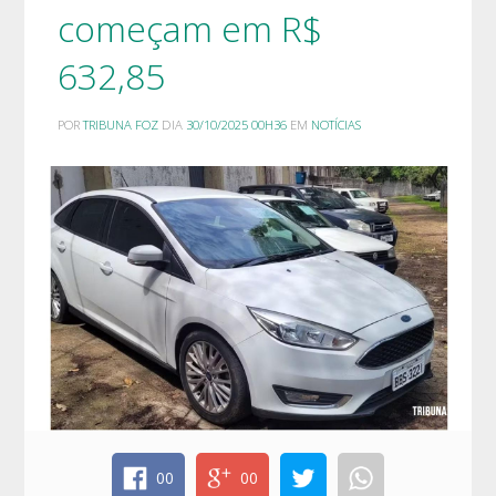
começam em R$
632,85
POR
TRIBUNA FOZ
DIA
30/10/2025 00H36
EM
NOTÍCIAS
00
00