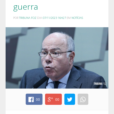
guerra
POR
TRIBUNA FOZ
DIA
07/11/2023 16H27
EM
NOTÍCIAS
00
00