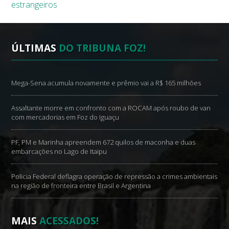
estrangeiros
ÚLTIMAS
DO TRIBUNA FOZ!
Mega-Sena acumula novamente e prêmio vai a R$ 165 milhões
Assaltante morre em confronto com a ROCAM após roubo de van
com mercadorias em Foz do Iguaçu
PF, PM e Marinha apreendem 672 quilos de maconha e duas
embarcações no Lago de Itaipu
Policia Federal deflagra operação de repressão a crimes ambientais
na região de fronteira entre Brasil e Argentina
MAIS
ACESSADOS!