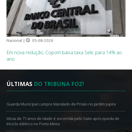
Nacional |
05-08-2026
Em nova redução, Copom baixa taxa Selic para 14% ao
ano
ÚLTIMAS
DO TRIBUNA FOZ!
Guarda Municipal cumpre Mandado de Prisão no Jardim Jupira
Idosa de 71 anos de idade é socorrida pelo Siate após queda de
triciclo elétrico no Porto Meira