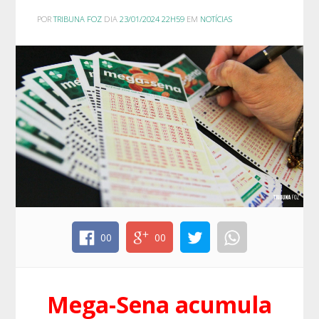
POR
TRIBUNA FOZ
DIA
23/01/2024 22H59
EM
NOTÍCIAS
00
00
Mega-Sena acumula