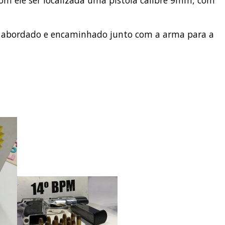
 com ele ser localizada uma pistola calibre 9mm, com
ao abordado e encaminhado junto com a arma para a