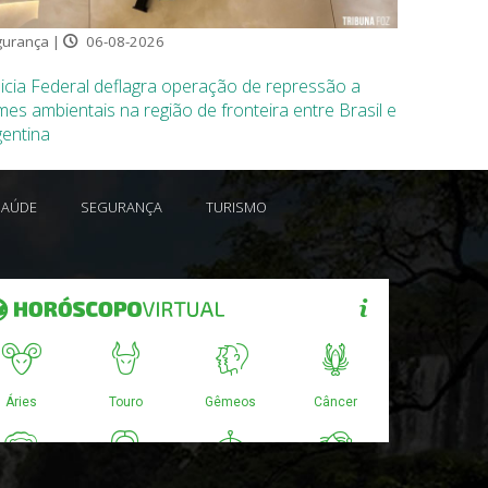
urança |
06-08-2026
icia Federal deflagra operação de repressão a
mes ambientais na região de fronteira entre Brasil e
gentina
SAÚDE
SEGURANÇA
TURISMO