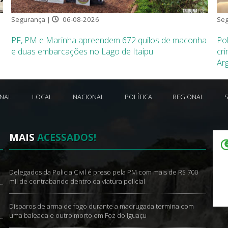
Segurança |
06-08-2026
Seg
PF, PM e Marinha apreendem 672 quilos de maconha
Pol
e duas embarcações no Lago de Itaipu
cri
Ar
ONAL
LOCAL
NACIONAL
POLÍTICA
REGIONAL
MAIS
ACESSADOS!
Delegados da Policia Civil é preso pela PM com mais de R$ 700
mil de contrabando dentro da viatura policial
Disparos de arma de fogo durante a madrugada termina com
uma baleada e outro morto em Foz do Iguaçu