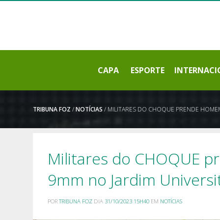
CAPA
ESPORTE
INTERNACI
TRIBUNA FOZ
/
NOTÍCIAS
/ MILITARES DO CHOQUE PRENDE HOMEM
Militares do CHOQUE p
9mm no Jardim Universi
POR
TRIBUNA FOZ
DIA
31/10/2023 15H40
EM
NOTÍCIAS