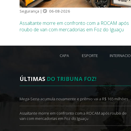
Segurança |
06-08-2026
Assaltante morre em confronto com a ROCAM após
roubo de van com mercadorias em Foz do Iguaçu
CAPA
ESPORTE
INTERNACI
ÚLTIMAS
DO TRIBUNA FOZ!
Mega-Sena acumula novamente e prêmio vai a R$ 165 milhões
Assaltante morre em confronto com a ROCAM após roubo de
van com mercadorias em Foz do Iguaçu