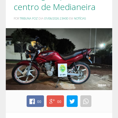
centro de Medianeira
POR
TRIBUNA FOZ
DIA
01/06/2026 23H00
EM
NOTÍCIAS
00
00