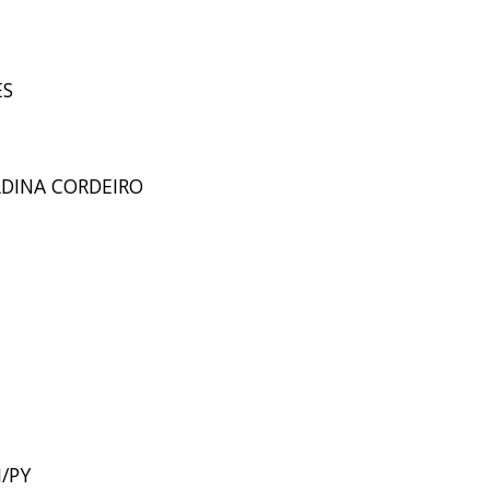
ES
LDINA CORDEIRO
I/PY