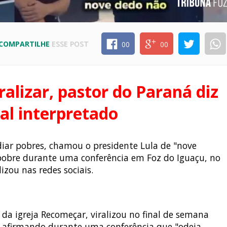
COMPARTILHE
ESSE POST
00
00
ralizar, pastor do Paraná diz
al interpretado
iar pobres, chamou o presidente Lula de "nove
 pobre durante uma conferência em Foz do Iguaçu, no
izou nas redes sociais.
 da igreja Recomeçar, viralizou no final de semana
e afirmando durante uma conferência que "odeia