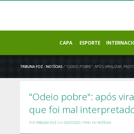
CAPA
ESPORTE
INTERNACI
TRIBUNA FOZ
/
NOTÍCIAS
/ "ODEIO POBRE": APÓS VIRALIZAR, PAS
"Odeio pobre": após vira
que foi mal interpretad
POR
TRIBUNA FOZ
DIA
05/07/2025 17H41
EM
NOTÍCIAS