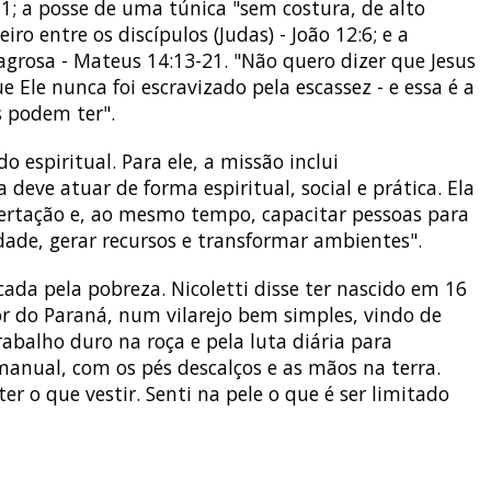
11; a posse de uma túnica "sem costura, de alto
iro entre os discípulos (Judas) - João 12:6; e a
agrosa - Mateus 14:13-21. "Não quero dizer que Jesus
Ele nunca foi escravizado pela escassez - e essa é a
s podem ter".
o espiritual. Para ele, a missão inclui
 deve atuar de forma espiritual, social e prática. Ela
bertação e, ao mesmo tempo, capacitar pessoas para
idade, gerar recursos e transformar ambientes".
ada pela pobreza. Nicoletti disse ter nascido em 16
ior do Paraná, num vilarejo bem simples, vindo de
balho duro na roça e pela luta diária para
 manual, com os pés descalços e as mãos na terra.
er o que vestir. Senti na pele o que é ser limitado