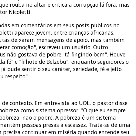
que rouba no altar e critica a corrupção lá fora, mas
tor Nicoletti.
ixadas em comentários em seus posts públicos no
letti aparece jovem, entre crianças africanas,
autas deixaram mensagens de apoio, mas também
 gerar comoção", escreveu um usuário. Outro
us não gostava de pobre, tá fingindo bem". Houve
fé" e "filhote de Belzebu", enquanto seguidores o
 pude sentir o seu caráter, seriedade, fé e jeito
u respeito".
s de contexto. Em entrevista ao UOL, o pastor disse
 pobreza como sistema opressor. "O que eu sempre
 pobreza, não o pobre. A pobreza é um sistema
 mantém pessoas presas à escassez. Trata-se de uma
ém precisa continuar em miséria quando entende seu