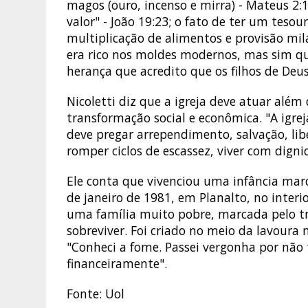
magos (ouro, incenso e mirra) - Mateus 2:
valor" - João 19:23; o fato de ter um tesoure
multiplicação de alimentos e provisão mil
era rico nos moldes modernos, mas sim que 
herança que acredito que os filhos de Deu
Nicoletti diz que a igreja deve atuar além d
transformação social e econômica. "A igreja
deve pregar arrependimento, salvação, li
romper ciclos de escassez, viver com dign
Ele conta que vivenciou uma infância marc
de janeiro de 1981, em Planalto, no inter
uma família muito pobre, marcada pelo tra
sobreviver. Foi criado no meio da lavoura
"Conheci a fome. Passei vergonha por não t
financeiramente".
Fonte: Uol