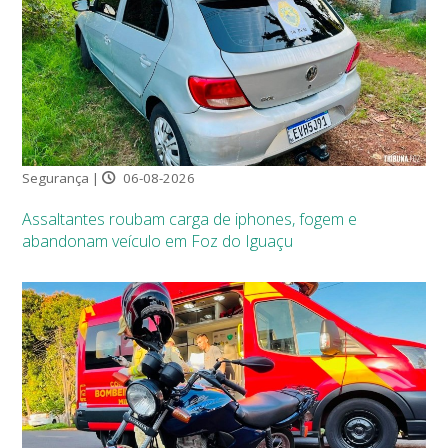
Segurança |
06-08-2026
Assaltantes roubam carga de iphones, fogem e
abandonam veículo em Foz do Iguaçu