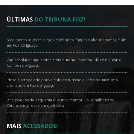
ÚLTIMAS
DO TRIBUNA FOZ!
Assaltantes roubam carga de iphones, fogem e abandonam veículo
em Foz do Iguaçu
Van escolar atinge motocicleta durante manobra de ré no Bairro
Campos do Iguaçu
Idoso é atropelado por veículo de turismo e sofre traumatismo
craniano em Foz do Iguaçu
27 suspeitos de esquema que movimentou R$ 30 milhões no
Paraná são presos em operação
MAIS
ACESSADOS!