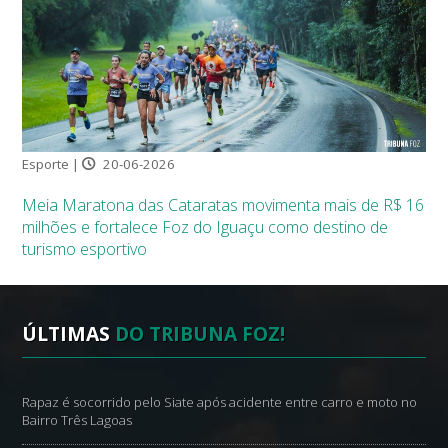
Esporte |
20-06-2026
Meia Maratona das Cataratas movimenta mais de R$ 16
milhões e fortalece Foz do Iguaçu como destino de
turismo esportivo
ÚLTIMAS
DO TRIBUNA FOZ!
Rapaz é socorrido pelo Siate após acidente entre carro e moto no
Bairro Três Lagoas