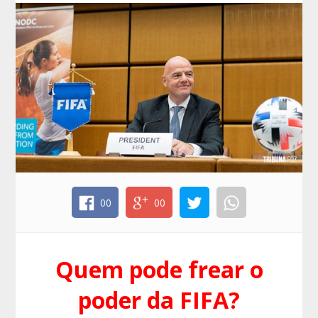
00
00
Quem pode frear o
poder da FIFA?