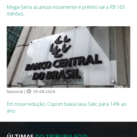
Mega-Sena acumula novamente e prêmio vai a R$ 165
milhões
Nacional |
05-08-2026
Em nova redução, Copom baixa taxa Selic para 14% ao
ano
ÚLTIMAS
DO TRIBUNA FOZ!