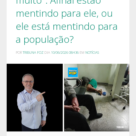
mentindo para ele, ou
ele está mentindo para
a população?
POR
TRIBUNA FOZ
DIA
10/06/2026 08H36
EM
NOTÍCIAS