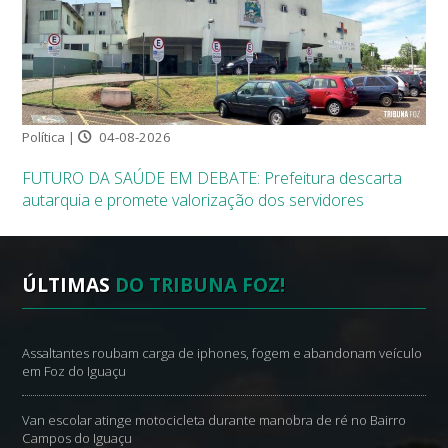
Política |
04-08-2026
FUTURO DA SAÚDE EM DEBATE: Prefeitura descarta
autarquia e promete valorização dos servidores
ÚLTIMAS
DO TRIBUNA FOZ!
Assaltantes roubam carga de iphones, fogem e abandonam veículo
em Foz do Iguaçu
Van escolar atinge motocicleta durante manobra de ré no Bairro
Campos do Iguaçu