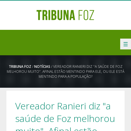
☰
TRIBUNA FOZ
/
NOTÍCIAS
/ VEREADOR RANIERI DIZ "A SAÚDE DE FOZ
MELHOROU MUITO". AFINAL ESTÃO MENTINDO PARA ELE, OU ELE ESTÁ
MENTINDO PARA A POPULAÇÃO?
Vereador Ranieri diz "a
saúde de Foz melhorou
muito". Afinal estão