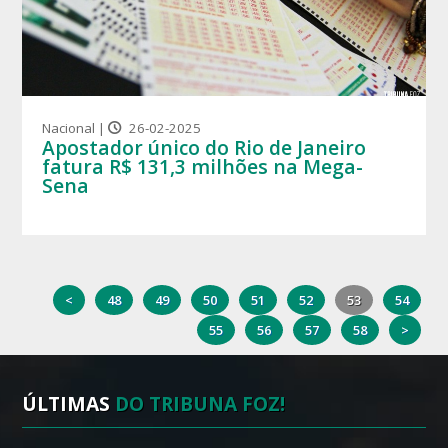
Nacional |
26-02-2025
Apostador único do Rio de Janeiro
fatura R$ 131,3 milhões na Mega-
Sena
<
48
49
50
51
52
53
54
55
56
57
58
>
ÚLTIMAS
DO TRIBUNA FOZ!