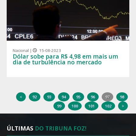
Nacional |
15-08-2023
Dólar sobe para R$ 4,98 em mais um
dia de turbulência no mercado
<
92
93
94
95
96
97
98
99
100
101
102
>
ÚLTIMAS
DO TRIBUNA FOZ!