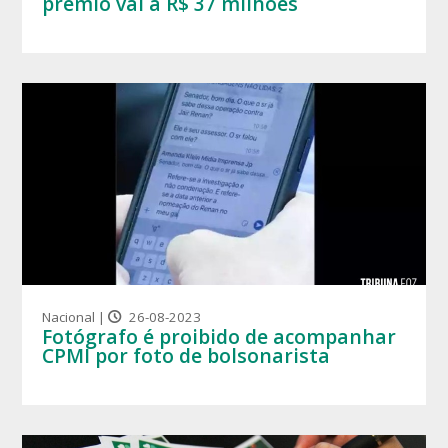
prêmio vai a R$ 37 milhões
Nacional |
26-08-2023
Fotógrafo é proibido de acompanhar
CPMI por foto de bolsonarista