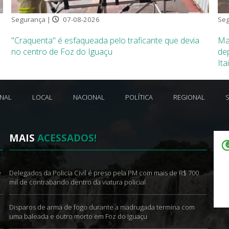
Segurança |
07-08-2026
Seg
"Craquenta" é esfaqueada pelo traficante que devia
Ma
no centro de Foz do Iguaçu
de
Ita
ONAL
LOCAL
NACIONAL
POLÍTICA
REGIONAL
MAIS
ACESSADOS!
e
Delegados da Policia Civil é preso pela PM com mais de R$ 700
mil de contrabando dentro da viatura policial
Disparos de arma de fogo durante a madrugada termina com
uma baleada e outro morto em Foz do Iguaçu