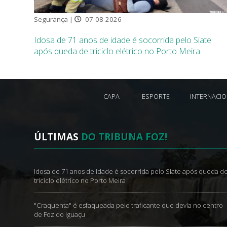
Segurança |
07-08-2026
Idosa de 71 anos de idade é socorrida pelo Siate
após queda de triciclo elétrico no Porto Meira
CAPA
ESPORTE
INTERNACI
ÚLTIMAS
DO TRIBUNA FOZ!
Idosa de 71 anos de idade é socorrida pelo Siate após queda d
triciclo elétrico no Porto Meira
"Craquenta" é esfaqueada pelo traficante que devia no centro
de Foz do Iguaçu