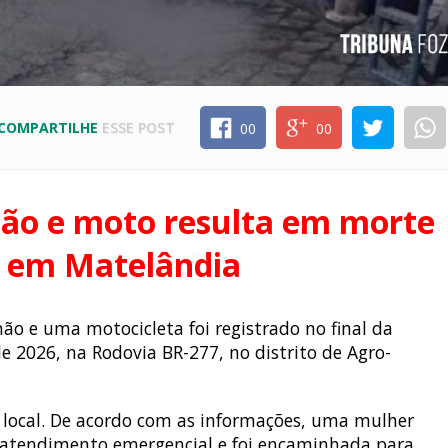
COMPARTILHE
ESSE POST
00
00
hão e moto resulta em morte
 em Matelândia
 e uma motocicleta foi registrado no final da
e 2026, na Rodovia BR-277, no distrito de Agro-
o local. De acordo com as informações, uma mulher
u atendimento emergencial e foi encaminhada para