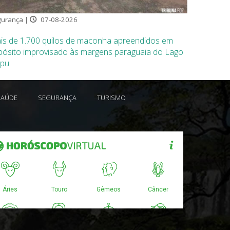
urança |
07-08-2026
is de 1.700 quilos de maconha apreendidos em
pósito improvisado às margens paraguaia do Lago
ipu
SAÚDE
SEGURANÇA
TURISMO