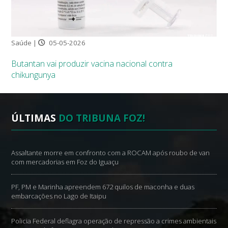
Saúde |
05-05-2026
Butantan vai produzir vacina nacional contra
chikungunya
ÚLTIMAS
DO TRIBUNA FOZ!
Assaltante morre em confronto com a ROCAM após roubo de van
com mercadorias em Foz do Iguaçu
PF, PM e Marinha apreendem 672 quilos de maconha e duas
embarcações no Lago de Itaipu
Policia Federal deflagra operação de repressão a crimes ambientais