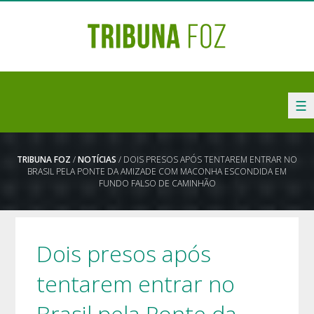
☰
TRIBUNA FOZ
/
NOTÍCIAS
/ DOIS PRESOS APÓS TENTAREM ENTRAR NO
BRASIL PELA PONTE DA AMIZADE COM MACONHA ESCONDIDA EM
FUNDO FALSO DE CAMINHÃO
Dois presos após
tentarem entrar no
Brasil pela Ponte da