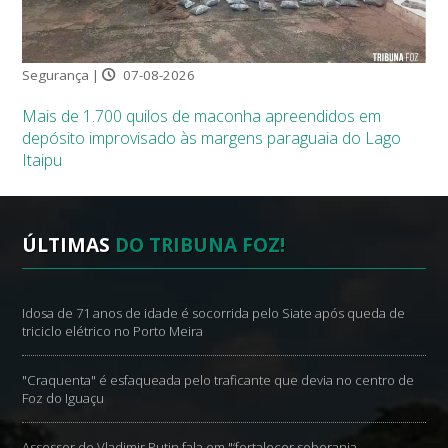
Segurança |
07-08-2026
Mais de 1.700 quilos de maconha apreendidos em
depósito improvisado às margens paraguaia do Lago
Itaipu
ÚLTIMAS
DO TRIBUNA FOZ!
Idosa de 71 anos de idade é socorrida pelo Siate após queda de
triciclo elétrico no Porto Meira
"Craquenta" é esfaqueada pelo traficante que devia no centro de
Foz do Iguaçu
Assessor de Vladimir Putin fala em "‘fortalecer soberania