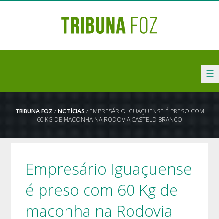
☰
TRIBUNA FOZ
/
NOTÍCIAS
/ EMPRESÁRIO IGUAÇUENSE É PRESO COM
60 KG DE MACONHA NA RODOVIA CASTELO BRANCO
Empresário Iguaçuense
é preso com 60 Kg de
maconha na Rodovia