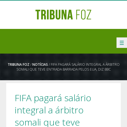
☰
TRIBUNA FOZ
/
NOTÍCIAS
/ FIFA PAGARÁ SALÁRIO INTEGRAL A ÁRBITRO
SOMALI QUE TEVE ENTRADA BARRADA PELOS EUA, DIZ BBC
FIFA pagará salário
integral a árbitro
somali que teve