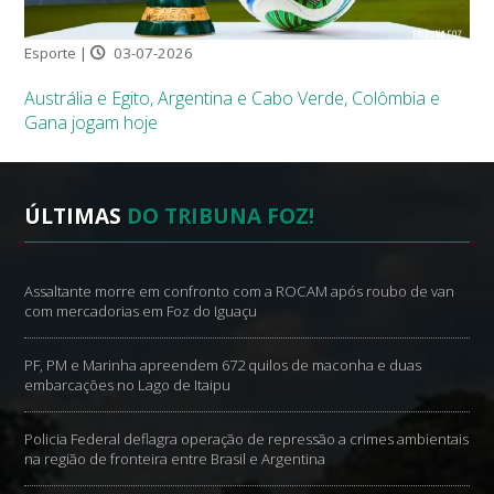
Esporte |
03-07-2026
Austrália e Egito, Argentina e Cabo Verde, Colômbia e
Gana jogam hoje
ÚLTIMAS
DO TRIBUNA FOZ!
Assaltante morre em confronto com a ROCAM após roubo de van
com mercadorias em Foz do Iguaçu
PF, PM e Marinha apreendem 672 quilos de maconha e duas
embarcações no Lago de Itaipu
Policia Federal deflagra operação de repressão a crimes ambientais
na região de fronteira entre Brasil e Argentina