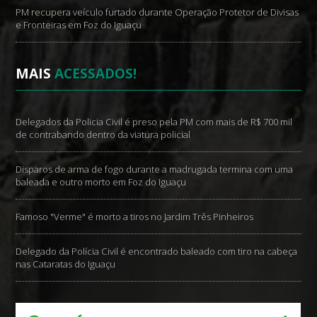
PM recupera veículo furtado durante Operação Protetor de Divisas
e Fronteiras em Foz do Iguaçu
MAIS
ACESSADOS!
Delegados da Policia Civil é preso pela PM com mais de R$ 700 mil
de contrabando dentro da viatura policial
Disparos de arma de fogo durante a madrugada termina com uma
baleada e outro morto em Foz do Iguaçu
Famoso "Verme" é morto a tiros no Jardim Três Pinheiros
Delegado da Polícia Civil é encontrado baleado com tiro na cabeça
nas Cataratas do Iguaçu