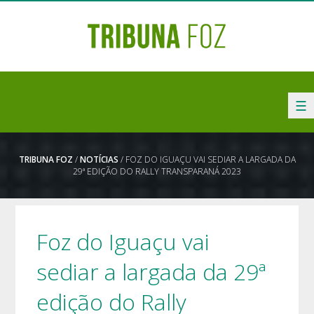
☰
TRIBUNA FOZ
/
NOTÍCIAS
/ FOZ DO IGUAÇU VAI SEDIAR A LARGADA DA
29ª EDIÇÃO DO RALLY TRANSPARANÁ 2023
Foz do Iguaçu vai
sediar a largada da 29ª
edição do Rally