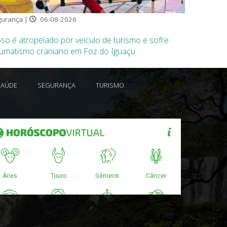
urança |
06-08-2026
so é atropelado por veículo de turismo e sofre
aumatismo craniano em Foz do Iguaçu
SAÚDE
SEGURANÇA
TURISMO