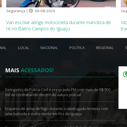
Segurança |
06-08-2026
Seg
Van escolar atinge motocicleta durante manobra de
Ido
ré no Bairro Campos do Iguaçu
tr
ONAL
LOCAL
NACIONAL
POLÍTICA
REGIONAL
MAIS
ACESSADOS!
Delegados da Policia Civil é preso pela PM com mais de R$ 700
mil de contrabando dentro da viatura policial
o
Disparos de arma de fogo durante a madrugada termina com
uma baleada e outro morto em Foz do Iguaçu