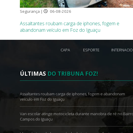
Segurança |
06-08-2026
Assaltantes roubam carga de iphones, fogem e
abandonam veículo em Foz do Iguaçu
CAPA
ESPORTE
INTERNACI
ÚLTIMAS
DO TRIBUNA FOZ!
Assaltantes roubam carga de iphones, fogem e abandonam
veículo em Foz do Iguaçu
Van escolar atinge motocicleta durante manobra de ré no Bairr
Campos do Iguaçu