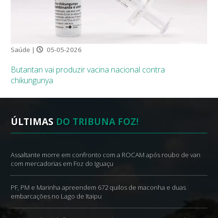
Saúde |
05-05-2026
Butantan vai produzir vacina nacional contra
chikungunya
ÚLTIMAS
DO TRIBUNA FOZ!
Assaltante morre em confronto com a ROCAM após roubo de van
com mercadorias em Foz do Iguaçu
PF, PM e Marinha apreendem 672 quilos de maconha e duas
embarcações no Lago de Itaipu