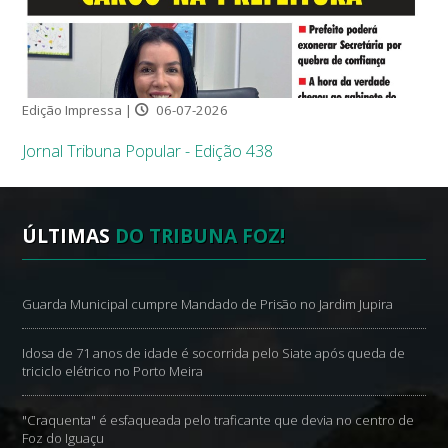
Edição Impressa |
06-07-2026
Jornal Tribuna Popular - Edição 438
ÚLTIMAS
DO TRIBUNA FOZ!
Guarda Municipal cumpre Mandado de Prisão no Jardim Jupira
Idosa de 71 anos de idade é socorrida pelo Siate após queda de
triciclo elétrico no Porto Meira
"Craquenta" é esfaqueada pelo traficante que devia no centro de
Foz do Iguaçu