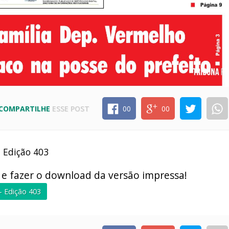
COMPARTILHE
ESSE POST
00
00
- Edição 403
r e fazer o download da versão impressa!
 - Edição 403