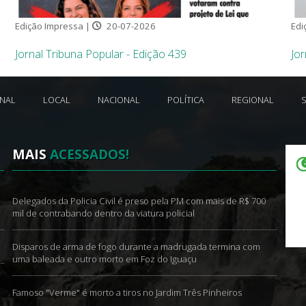
Edição Impressa |
20-07-2026
Edi
Jornal Tribuna Popular - Edição 439
Jor
ONAL
LOCAL
NACIONAL
POLÍTICA
REGIONAL
MAIS
ACESSADOS!
Delegados da Policia Civil é preso pela PM com mais de R$ 700
mil de contrabando dentro da viatura policial
Disparos de arma de fogo durante a madrugada termina com
uma baleada e outro morto em Foz do Iguaçu
Famoso "Verme" é morto a tiros no Jardim Três Pinheiros