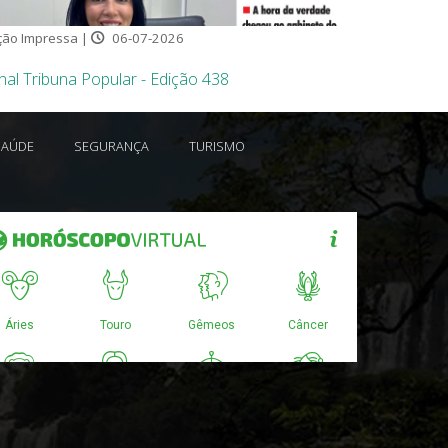
ção Impressa |
06-07-2026
nal Tribuna Popular - Edição 438
SAÚDE
SEGURANÇA
TURISMO