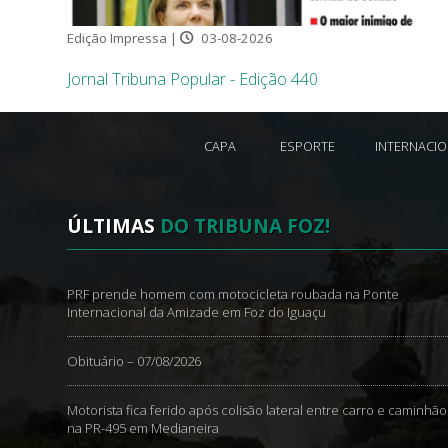
Edição Impressa |
03-08-2026
Jornal Tribuna Popular - Edição 440
CAPA
ESPORTE
INTERNACI
ÚLTIMAS
DO TRIBUNA FOZ!
PRF prende homem com motocicleta roubada na Ponte
Internacional da Amizade em Foz do Iguaçu
Obituário – 07/08/2026
Motorista fica ferido após colisão lateral entre carro e caminhão
na PR-495 em Medianeira