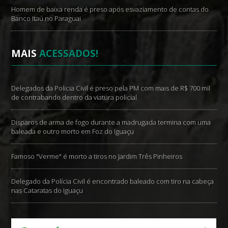
Homem de baixa renda é preso após esvaziamento de contas do
Banco Itaú no Paraguai
MAIS
ACESSADOS!
Delegados da Policia Civil é preso pela PM com mais de R$ 700 mil
de contrabando dentro da viatura policial
Disparos de arma de fogo durante a madrugada termina com uma
baleada e outro morto em Foz do Iguaçu
Famoso "Verme" é morto a tiros no Jardim Três Pinheiros
Delegado da Polícia Civil é encontrado baleado com tiro na cabeça
nas Cataratas do Iguaçu