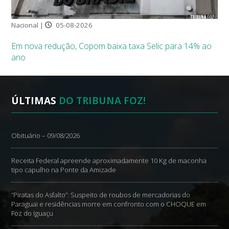
Nacional |
05-08-2026
Em nova redução, Copom baixa taxa Selic para 14% ao
ano
ÚLTIMAS
DO TRIBUNA FOZ!
Obituário – 09/08/2026
Receita Federal apreende aproximadamente 10 Kg de maconha
tipo capulho na Ponte da Amizade
“Piratas do Asfalto”: Suspeito de roubos de mercadorias do
Paraguai e residências morre em confronto com o CHOQUE em
Foz do Iguaçu