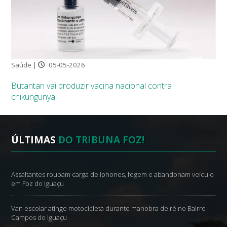
Saúde |
05-05-2026
Butantan vai produzir vacina nacional contra
chikungunya
ÚLTIMAS
DO TRIBUNA FOZ!
Assaltantes roubam carga de iphones, fogem e abandonam veículo
em Foz do Iguaçu
Van escolar atinge motocicleta durante manobra de ré no Bairro
Campos do Iguaçu