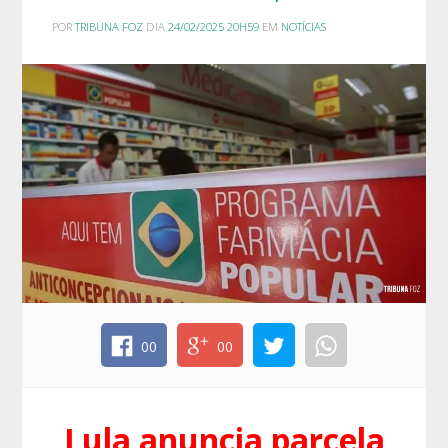
POR
TRIBUNA FOZ
DIA
24/02/2025 20H59
EM
NOTÍCIAS
00
00
Lula anuncia parcela