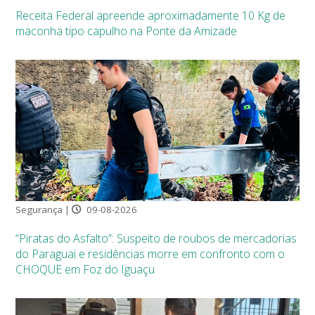
Receita Federal apreende aproximadamente 10 Kg de
maconha tipo capulho na Ponte da Amizade
Segurança |
09-08-2026
“Piratas do Asfalto”: Suspeito de roubos de mercadorias
do Paraguai e residências morre em confronto com o
CHOQUE em Foz do Iguaçu