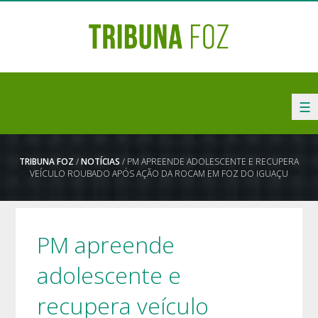
☰
TRIBUNA FOZ
/
NOTÍCIAS
/ PM APREENDE ADOLESCENTE E RECUPERA
VEÍCULO ROUBADO APÓS AÇÃO DA ROCAM EM FOZ DO IGUAÇU
PM apreende
adolescente e
recupera veículo