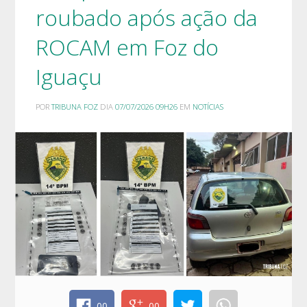
roubado após ação da
ROCAM em Foz do
Iguaçu
POR
TRIBUNA FOZ
DIA
07/07/2026 09H26
EM
NOTÍCIAS
00
00