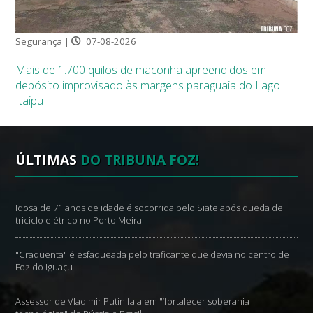
Segurança |
07-08-2026
Mais de 1.700 quilos de maconha apreendidos em
depósito improvisado às margens paraguaia do Lago
Itaipu
ÚLTIMAS
DO TRIBUNA FOZ!
Idosa de 71 anos de idade é socorrida pelo Siate após queda de
triciclo elétrico no Porto Meira
"Craquenta" é esfaqueada pelo traficante que devia no centro de
Foz do Iguaçu
Assessor de Vladimir Putin fala em "‘fortalecer soberania