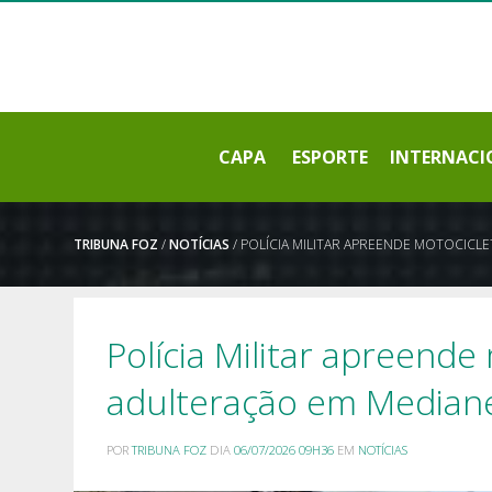
CAPA
ESPORTE
INTERNACI
TRIBUNA FOZ
/
NOTÍCIAS
/ POLÍCIA MILITAR APREENDE MOTOCICL
Polícia Militar apreende
adulteração em Mediane
POR
TRIBUNA FOZ
DIA
06/07/2026 09H36
EM
NOTÍCIAS