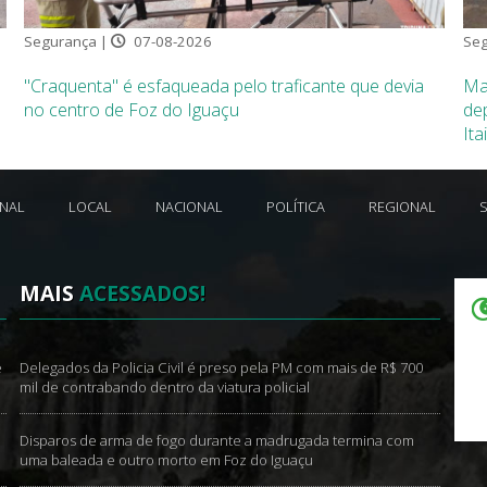
Segurança |
07-08-2026
Seg
"Craquenta" é esfaqueada pelo traficante que devia
Ma
no centro de Foz do Iguaçu
de
Ita
ONAL
LOCAL
NACIONAL
POLÍTICA
REGIONAL
MAIS
ACESSADOS!
e
Delegados da Policia Civil é preso pela PM com mais de R$ 700
mil de contrabando dentro da viatura policial
Disparos de arma de fogo durante a madrugada termina com
uma baleada e outro morto em Foz do Iguaçu