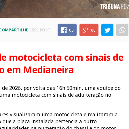
COMPARTILHE
ESSE POST
00
00
de motocicleta com sinais de
o em Medianeira
ho de 2026, por volta das 16h:50min, uma equipe do
u uma motocicleta com sinais de adulteração no
.
ares visualizaram uma motocicleta e realizaram a
o que a placa instalada pertencia a outro
egularidades na numeração do chassi e do motor.