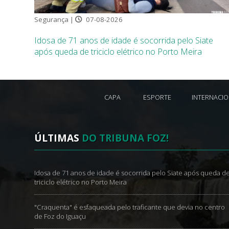
Segurança |
07-08-2026
Idosa de 71 anos de idade é socorrida pelo Siate
após queda de triciclo elétrico no Porto Meira
CAPA
ESPORTE
INTERNACI
ÚLTIMAS
DO TRIBUNA FOZ!
Idosa de 71 anos de idade é socorrida pelo Siate após queda d
triciclo elétrico no Porto Meira
"Craquenta" é esfaqueada pelo traficante que devia no centro
de Foz do Iguaçu