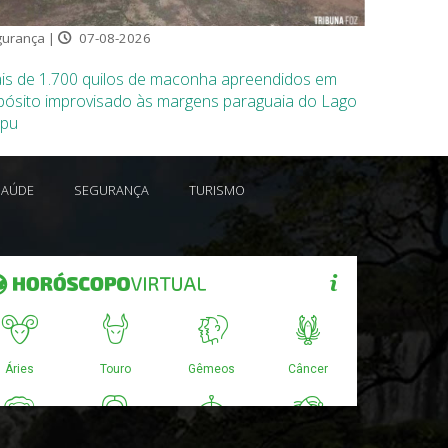
urança |
07-08-2026
is de 1.700 quilos de maconha apreendidos em
pósito improvisado às margens paraguaia do Lago
ipu
SAÚDE
SEGURANÇA
TURISMO