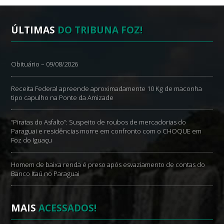
ÚLTIMAS
DO TRIBUNA FOZ!
Obituário – 09/08/2026
Receita Federal apreende aproximadamente 10 Kg de maconha
tipo capulho na Ponte da Amizade
“Piratas do Asfalto”: Suspeito de roubos de mercadorias do
Paraguai e residências morre em confronto com o CHOQUE em
Foz do Iguaçu
Homem de baixa renda é preso após esvaziamento de contas do
Banco Itaú no Paraguai
MAIS
ACESSADOS!