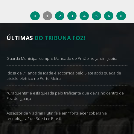
<
1
2
3
4
5
6
>
ÚLTIMAS
DO TRIBUNA FOZ!
Guarda Municipal cumpre Mandado de Prisão no Jardim Jupira
Idosa de 71 anos de idade é socorrida pelo Siate após queda de
triciclo elétrico no Porto Meira
"Craquenta" é esfaqueada pelo traficante que devia no centro de
Foz do Iguaçu
Assessor de Vladimir Putin fala em "‘fortalecer soberania
tecnológica" de Rússia e Brasil