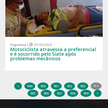
Segurança |
07-03-2023
Motociclista atravessa a preferencial
e é socorrido pelo Siate após
problemas mecânicos
<
949
950
951
952
953
954
955
956
957
958
959
>